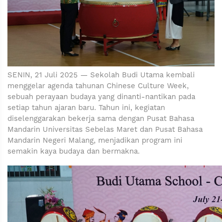
SENIN, 21 Juli 2025 — Sekolah Budi Utama kembali
menggelar agenda tahunan Chinese Culture Week,
sebuah perayaan budaya yang dinanti-nantikan pada
setiap tahun ajaran baru. Tahun ini, kegiatan
diselenggarakan bekerja sama dengan Pusat Bahasa
Mandarin Universitas Sebelas Maret dan Pusat Bahasa
Mandarin Negeri Malang, menjadikan program ini
semakin kaya budaya dan bermakna.