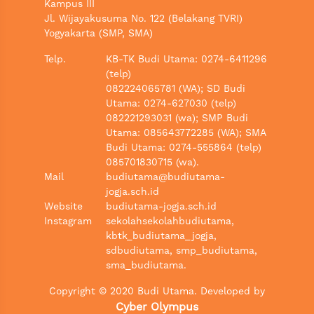
Kampus III
Jl. Wijayakusuma No. 122 (Belakang TVRI)
Yogyakarta (SMP, SMA)
Telp.
KB-TK Budi Utama: 0274-6411296
(telp)
082224065781 (WA); SD Budi
Utama: 0274-627030 (telp)
082221293031 (wa); SMP Budi
Utama: 085643772285 (WA); SMA
Budi Utama: 0274-555864 (telp)
085701830715 (wa).
Mail
budiutama@budiutama-
jogja.sch.id
Website
budiutama-jogja.sch.id
Instagram
sekolahsekolahbudiutama,
kbtk_budiutama_jogja,
sdbudiutama, smp_budiutama,
sma_budiutama.
Copyright ©️ 2020 Budi Utama. Developed by
Cyber Olympus